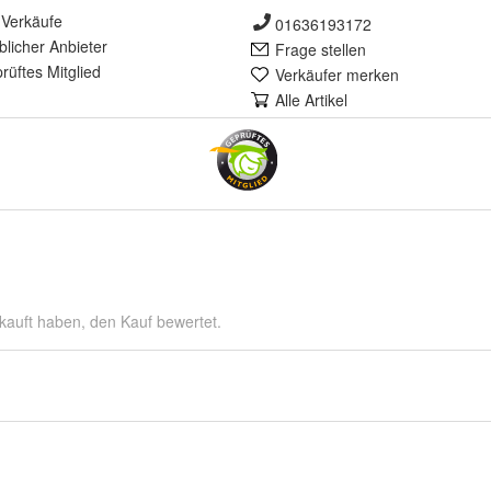
Verkäufe
01636193172
lich
er Anbieter
Frage stellen
rüft
es Mitglied
Verkäufer merken
Alle Artikel
kauft haben, den Kauf bewertet.