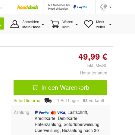
Mit Sicherheit bei
en
Hood einkaufen
Anmelden
Waren-
Merk-
Mein Hood
korb
zettel
49,99 €
inkl. MwSt.
Herunterladen
In den Warenkorb
Sofort lieferbar
1
Auf Lager
53
 verkauft
Zahlung
, Lastschrift,
Kreditkarte, Debitkarte,
Ratenzahlung, Sofortüberweisung,
Überweisung, Bezahlung nach 30