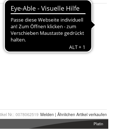
tikel Nr.:
0078062519
Melden
|
Ähnlichen
Artikel verkaufen
Platin