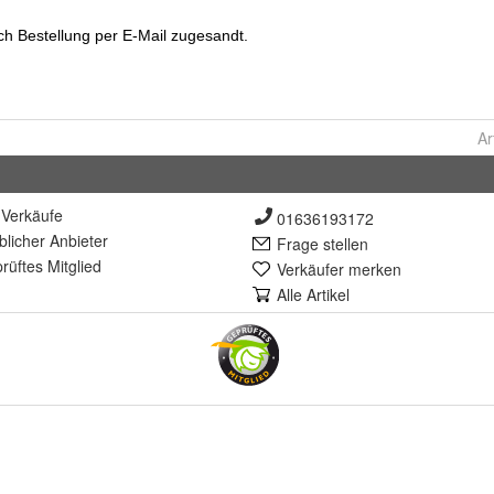
Ar
Verkäufe
01636193172
lich
er Anbieter
Frage stellen
rüft
es Mitglied
Verkäufer merken
Alle Artikel