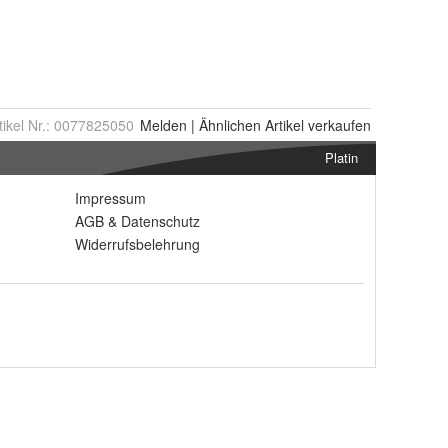
tikel Nr.:
0077825050
Melden
|
Ähnlichen
Artikel verkaufen
Platin
Impressum
AGB
&
Datenschutz
Widerrufsbelehrung