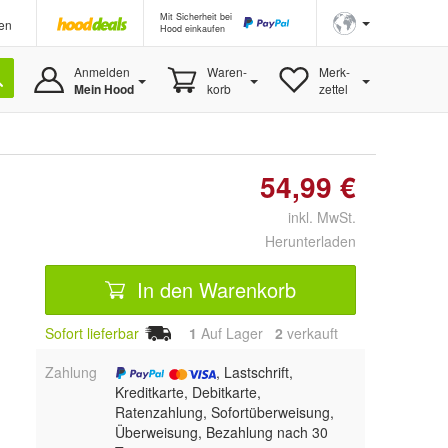
Mit Sicherheit bei
en
Hood einkaufen
Anmelden
Waren-
Merk-
Mein Hood
korb
zettel
54,99 €
inkl. MwSt.
Herunterladen
In den Warenkorb
Sofort lieferbar
1
Auf Lager
2
 verkauft
Zahlung
, Lastschrift,
Kreditkarte, Debitkarte,
Ratenzahlung, Sofortüberweisung,
Überweisung, Bezahlung nach 30