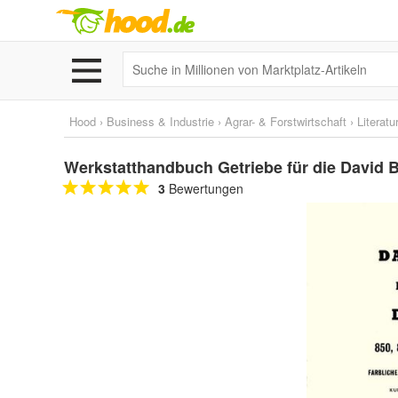
Hood
›
Business & Industrie
›
Agrar- & Forstwirtschaft
›
Literatu
Werkstatthandbuch Getriebe für die David 
3
Bewertungen