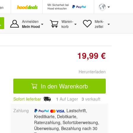
Mit Sicherheit bei
en
Hood einkaufen
Anmelden
Waren-
Merk-
Mein Hood
korb
zettel
19,99 €
Herunterladen
In den Warenkorb
Sofort lieferbar
1
Auf Lager
3
 verkauft
Zahlung
, Lastschrift,
Kreditkarte, Debitkarte,
Ratenzahlung, Sofortüberweisung,
Überweisung, Bezahlung nach 30