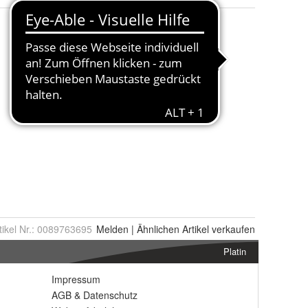
tikel Nr.:
0089763695
Melden
|
Ähnlichen
Artikel verkaufen
Platin
Impressum
AGB
&
Datenschutz