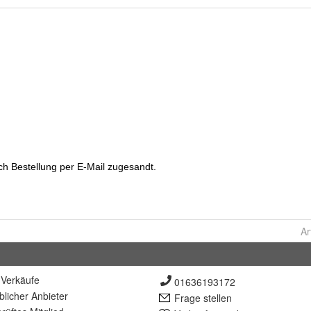
Ar
Verkäufe
01636193172
lich
er Anbieter
Frage stellen