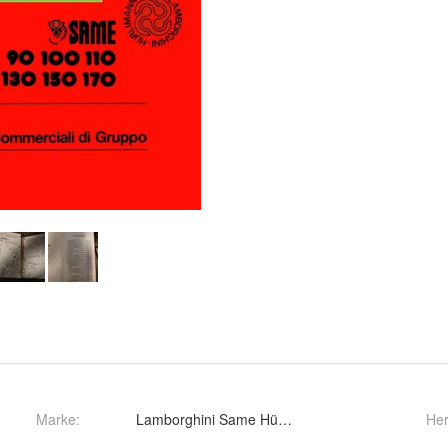
Marke:
Lamborghini Same Hürlimann
Her