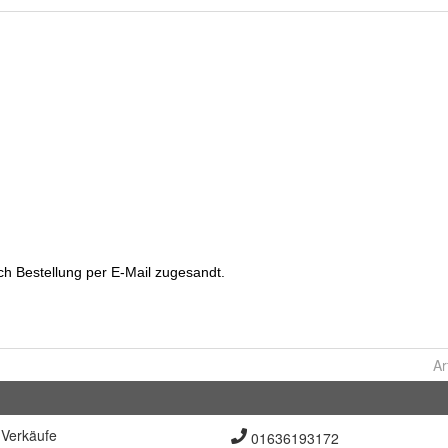
Ar
Verkäufe
01636193172