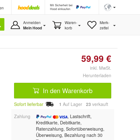
Mit Sicherheit bei
en
Hood einkaufen
Anmelden
Waren-
Merk-
Mein Hood
korb
zettel
59,99 €
inkl. MwSt.
Herunterladen
In den Warenkorb
Sofort lieferbar
1
Auf Lager
23
 verkauft
Zahlung
, Lastschrift,
Kreditkarte, Debitkarte,
Ratenzahlung, Sofortüberweisung,
Überweisung, Bezahlung nach 30