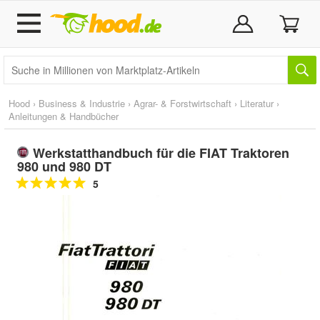
Hood
›
Business & Industrie
›
Agrar- & Forstwirtschaft
›
Literatur
›
Anleitungen & Handbücher
Werkstatthandbuch für die FIAT Traktoren
980 und 980 DT
5