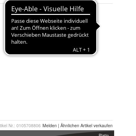
tikel Nr.:
0105708806
Melden
|
Ähnlichen
Artikel verkaufen
Platin