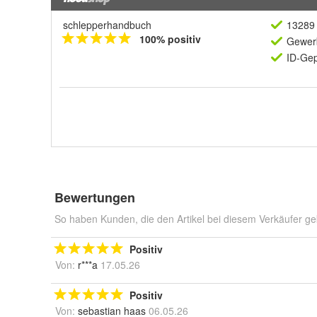
schlepperhandbuch
13289 
100% positiv
Gewerb
ID-Gep
Bewertungen
So haben Kunden, die den Artikel bei diesem Verkäufer ge
Positiv
Von:
r***a
17.05.26
Positiv
Von:
sebastian haas
06.05.26