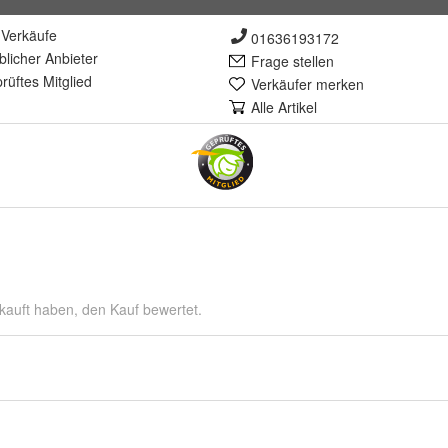
Verkäufe
01636193172
lich
er Anbieter
Frage stellen
rüft
es Mitglied
Verkäufer merken
Alle Artikel
kauft haben, den Kauf bewertet.