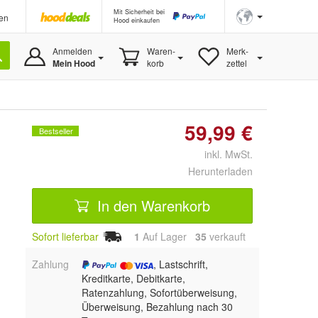
Mit Sicherheit bei
en
Hood einkaufen
Anmelden
Waren-
Merk-
Mein Hood
korb
zettel
59,99 €
Bestseller
inkl. MwSt.
Herunterladen
In den Warenkorb
Sofort lieferbar
1
Auf Lager
35
 verkauft
Zahlung
, Lastschrift,
Kreditkarte, Debitkarte,
Ratenzahlung, Sofortüberweisung,
Überweisung, Bezahlung nach 30