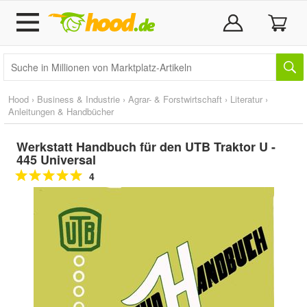
Hood
›
Business & Industrie
›
Agrar- & Forstwirtschaft
›
Literatur
›
Anleitungen & Handbücher
Werkstatt Handbuch für den UTB Traktor U -
445 Universal
4