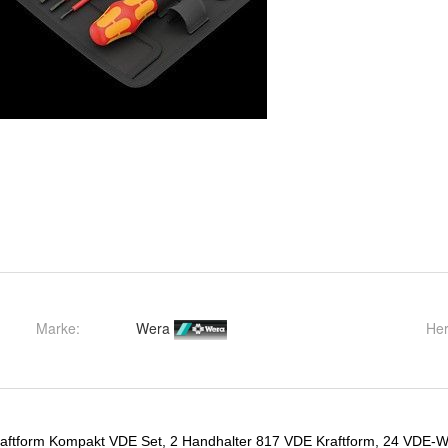
Marke:
Wera
Her