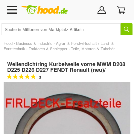
Hood
›
Business & Industrie
›
Agrar- & Forstwirtschaft
›
Land- &
Forsttechnik
›
Traktoren & Schlepper
›
Teile, Motoren & Zubehör
Wellendichtring Kurbelwelle vorne MWM D208
D225 D226 D227 FENDT Renault (neu)/
3