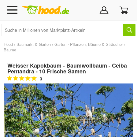
Hood
›
Baumarkt & Garten
›
Garten
›
Pflanzen, Bäume & Sträucher
›
Bäume
Weisser Kapokbaum - Baumwollbaum - Ceiba
Pentandra - 10 Frische Samen
3