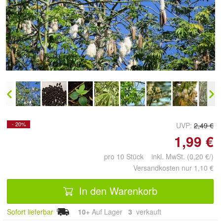
Doppelt antippen zum
vergrößern
- 20%
UVP:
2,49 €
1,99 €
pro 10 Stück inkl. MwSt. (0,20 €/)
Versandkosten nur 1,10 €
In den Warenkorb
Sofort lieferbar
10+
Auf Lager
3
 verkauft