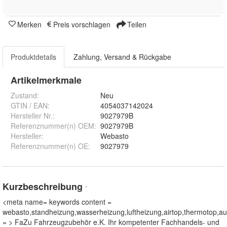
Merken
Preis vorschlagen
Teilen
Produktdetails
Zahlung, Versand & Rückgabe
Artikelmerkmale
Zustand:
Neu
GTIN / EAN:
4054037142024
Hersteller Nr.:
9027979B
Referenznummer(n) OEM
:
9027979B
Hersteller
:
Webasto
Referenznummer(n) OE
:
9027979
Kurzbeschreibung
*
<meta name= keywords content =
webasto,standheizung,wasserheizung,luftheizung,airtop,thermotop,au
= > FaZu Fahrzeugzubehör e.K. Ihr kompetenter Fachhandels- und