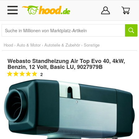
Hood
›
Auto & Motor
›
Autoteile & Zubehör
›
Sonstige
Webasto Standheizung Air Top Evo 40, 4kW,
Benzin, 12 Volt, Basic LU, 9027979B
2
Doppelt antippen zum
vergrößern