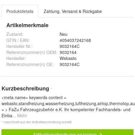
Produktdetails
Zahlung, Versand & Rückgabe
Artikelmerkmale
Zustand:
Neu
GTIN / EAN:
4054037242168
Hersteller Nr.:
9032164C
Referenznummer(n) OEM
:
9032164
Hersteller
:
Webasto
Referenznummer(n) OE
:
9032164C
Kurzbeschreibung
*
<meta name= keywords content =
webasto,standheizung,wasserheizung,luftheizung,airtop,thermotop,au
= > FaZu Fahrzeugzubehör e.K. Ihr kompetenter Fachhandels- und
Einba
... Mehr
* maschinell aus der Artikelbeschreibung erstellt
Artikelbeschreibung anzeigen