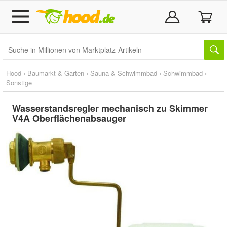
Hood
›
Baumarkt & Garten
›
Sauna & Schwimmbad
›
Schwimmbad
›
Sonstige
Wasserstandsregler mechanisch zu Skimmer
V4A Oberflächenabsauger