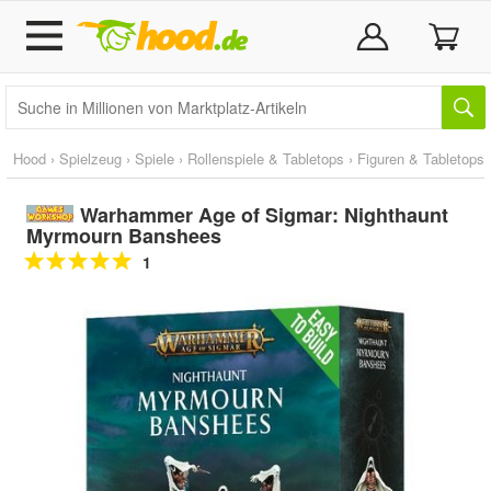
Hood
›
Spielzeug
›
Spiele
›
Rollenspiele & Tabletops
›
Figuren & Tabletops
Warhammer Age of Sigmar: Nighthaunt
Myrmourn Banshees
1