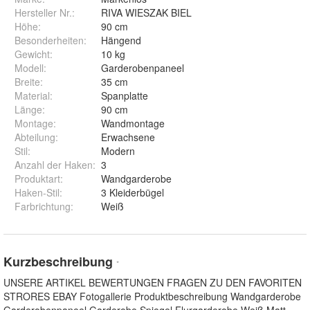
Hersteller Nr.:
RIVA WIESZAK BIEL
Höhe
:
90 cm
Besonderheiten
:
Hängend
Gewicht
:
10 kg
Modell
:
Garderobenpaneel
Breite
:
35 cm
Material
:
Spanplatte
Länge
:
90 cm
Montage
:
Wandmontage
Abteilung
:
Erwachsene
Stil
:
Modern
Anzahl der Haken
:
3
Produktart
:
Wandgarderobe
Haken-Stil
:
3 Kleiderbügel
Farbrichtung
:
Weiß
Kurzbeschreibung
*
UNSERE ARTIKEL BEWERTUNGEN FRAGEN ZU DEN FAVORITEN
STRORES EBAY Fotogallerie Produktbeschreibung Wandgarderobe