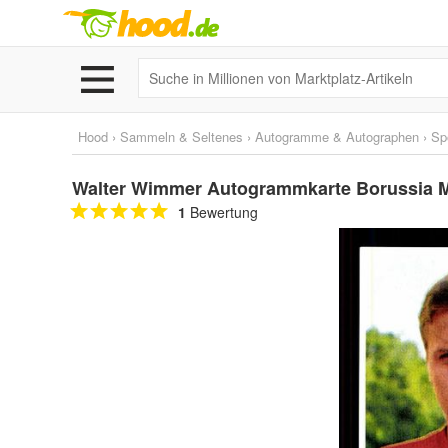
Hood
›
Sammeln & Seltenes
›
Autogramme & Autographen
›
Sp
Walter Wimmer Autogrammkarte Borussia Mö
1
Bewertung