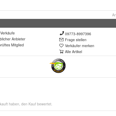
Ar
Verkäufe
09773-8997396
lich
er Anbieter
Frage stellen
rüft
es Mitglied
Verkäufer merken
Alle Artikel
kauft haben, den Kauf bewertet.