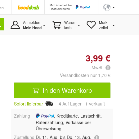
Mit Sicherheit bei
en
Hood einkaufen
Anmelden
Waren-
Merk-
Mein Hood
korb
zettel
3,99 €
MwSt.
Versandkosten nur 1,70 €
In den Warenkorb
Sofort lieferbar
4
Auf Lager
1
 verkauft
Zahlung
, Kreditkarte, Lastschrift,
Ratenzahlung, Vorkasse per
Überweisung
Zustellung
Di, 11. Aug. bis Do, 13. Aug.