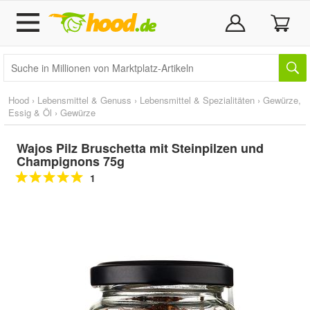
Hood
›
Lebensmittel & Genuss
›
Lebensmittel & Spezialitäten
›
Gewürze,
Essig & Öl
›
Gewürze
Wajos Pilz Bruschetta mit Steinpilzen und
Champignons 75g
1