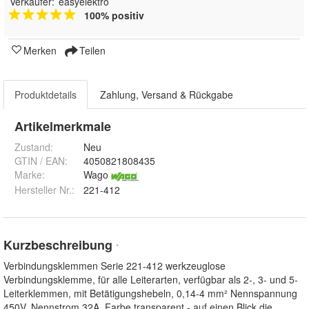
Verkäufer:
easyelektro
100% positiv
Merken
Teilen
Produktdetails
Zahlung, Versand & Rückgabe
Artikelmerkmale
Zustand:
Neu
GTIN / EAN:
4050821808435
Marke:
Wago
Hersteller Nr.:
221-412
Kurzbeschreibung
*
Verbindungsklemmen Serie 221-412 werkzeuglose
Verbindungsklemme, für alle Leiterarten, verfügbar als 2-, 3- und 5-
Leiterklemmen, mit Betätigungshebeln, 0,14-4 mm² Nennspannung
450V, Nennstrom 32A, Farbe transparent - auf einen Blick die