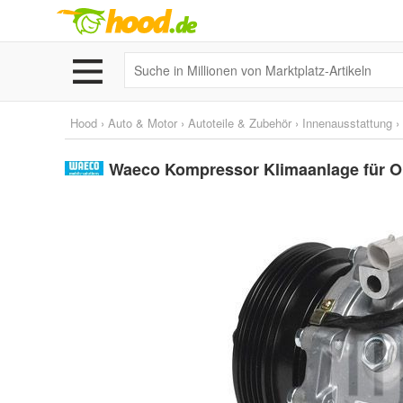
Hood
›
Auto & Motor
›
Autoteile & Zubehör
›
Innenausstattung
›
Waeco Kompressor Klimaanlage für