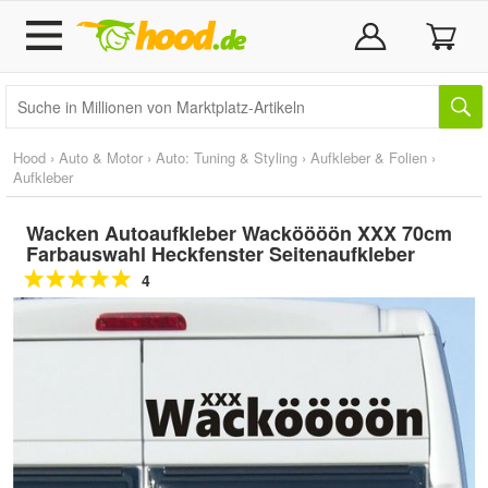
Hood
›
Auto & Motor
›
Auto: Tuning & Styling
›
Aufkleber & Folien
›
Aufkleber
Wacken Autoaufkleber Wacköööön XXX 70cm
Farbauswahl Heckfenster Seitenaufkleber
4