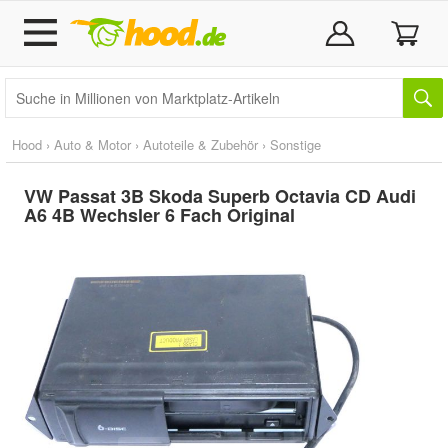
Hood
›
Auto & Motor
›
Autoteile & Zubehör
›
Sonstige
VW Passat 3B Skoda Superb Octavia CD Audi
A6 4B Wechsler 6 Fach Original