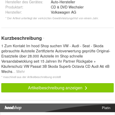
Hersteller des Gerätes
:
Auto-Hersteller
Produktart
:
CD & DVD Wechsler
Hersteller
:
Volkswagen AG
* Der Artikel unterliegt der verkürzten Gewährleistungsfrist von einem Jahr.
Kurzbeschreibung
*
1 Zum Kontakt Im hood Shop suchen VW - Audi - Seat - Skoda
gebrauchte Autoteile Zertifizierte Autoverwertung geprüfte Original-
Ersatzteile über 28.000 Autoteile im Shop schnelle
Versandabwicklung seit 15 Jahren Ihr Partner Rückgabe +
Käuferschutz VW Passat 3B Skoda Superb Octavia CD Audi A6 4B
Wechs
... Mehr
* maschinell aus der Artikelbeschreibung erstellt
Artikelbeschreibung anzeigen
Platin