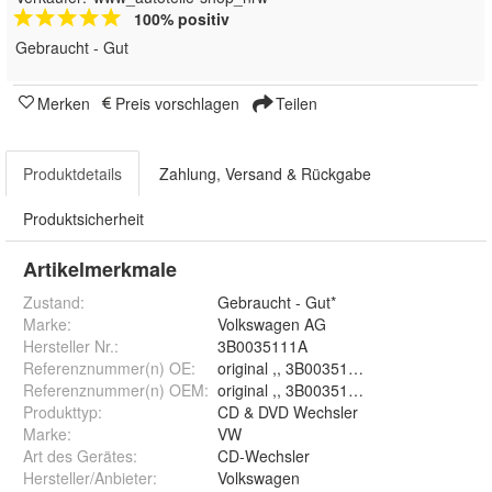
100% positiv
Gebraucht - Gut
Merken
Preis vorschlagen
Teilen
Produktdetails
Zahlung, Versand & Rückgabe
Produktsicherheit
Artikelmerkmale
Zustand:
Gebraucht - Gut*
Marke:
Volkswagen AG
Hersteller Nr.:
3B0035111A
Referenznummer(n) OE
:
original ,, 3B0035111A 3B0 035 111 A ,
Referenznummer(n) OEM
:
original ,, 3B0035111A 3B0 035 111 A ,
Produkttyp
:
CD & DVD Wechsler
Marke
:
VW
Art des Gerätes
:
CD-Wechsler
Hersteller/Anbieter
:
Volkswagen