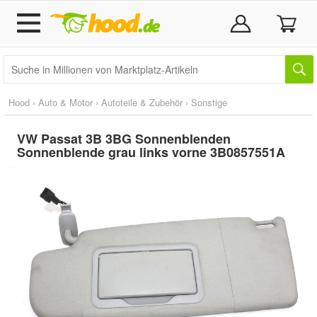
Hood
›
Auto & Motor
›
Autoteile & Zubehör
›
Sonstige
VW Passat 3B 3BG Sonnenblenden
Sonnenblende grau links vorne 3B0857551A