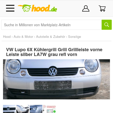
Hood
›
Auto & Motor
›
Autoteile & Zubehör
›
Sonstige
VW Lupo 6X Kühlergrill Grill Grillleiste vorne
Leiste silber LA7W grau refl vorn
Doppelt antippen zum
vergrößern