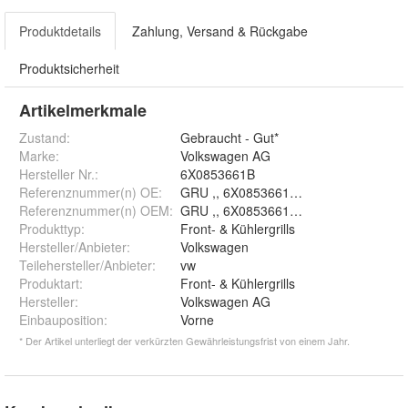
Produktdetails
Zahlung, Versand & Rückgabe
Produktsicherheit
Artikelmerkmale
Zustand:
Gebraucht - Gut*
Marke:
Volkswagen AG
Hersteller Nr.:
6X0853661B
Referenznummer(n) OE
:
GRU ,, 6X0853661B 6X0 853 661 B , 6
Referenznummer(n) OEM
:
GRU ,, 6X0853661B 6X0 853 661 B , 6
Produkttyp
:
Front- & Kühlergrills
Hersteller/Anbieter
:
Volkswagen
Teilehersteller/Anbieter
:
vw
Produktart
:
Front- & Kühlergrills
Hersteller
:
Volkswagen AG
Einbauposition
:
Vorne
* Der Artikel unterliegt der verkürzten Gewährleistungsfrist von einem Jahr.