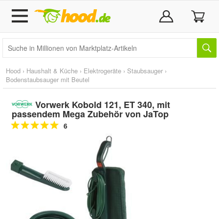
Hood
›
Haushalt & Küche
›
Elektrogeräte
›
Staubsauger
›
Bodenstaubsauger mit Beutel
Vorwerk Kobold 121, ET 340, mit
passendem Mega Zubehör von JaTop
6