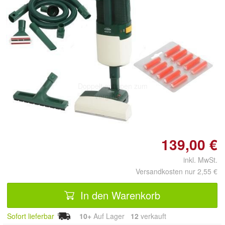
Doppelt antippen zum
vergrößern
139,00 €
inkl. MwSt.
Versandkosten nur 2,55 €
In den Warenkorb
Sofort lieferbar
10+
Auf Lager
12
 verkauft