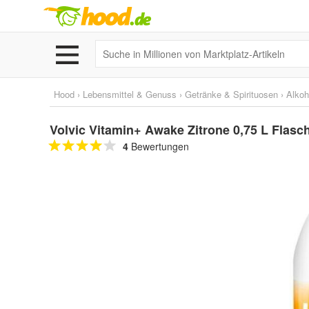
Hood
›
Lebensmittel & Genuss
›
Getränke & Spirituosen
›
Alkoh
Volvic Vitamin+ Awake Zitrone 0,75 L Flasc
4
Bewertungen