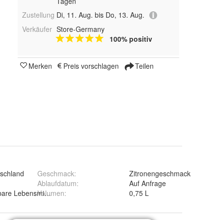
Tagen
Zustellung
Di, 11. Aug. bis Do, 13. Aug.
Verkäufer
Store-Germany
100% positiv
Merken
Preis vorschlagen
Teilen
schland
Geschmack
:
Zitronengeschmack
Ablaufdatum
:
Auf Anfrage
bare Lebensmittel
Volumen
:
0,75 L