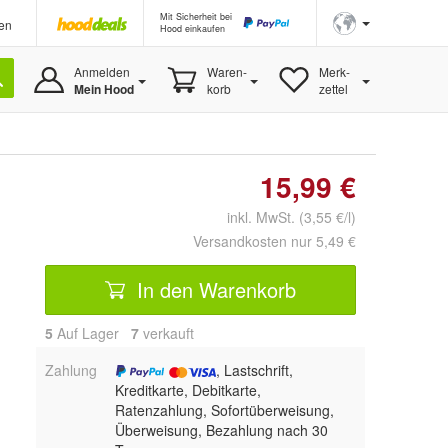
Mit Sicherheit bei
en
Hood einkaufen
Anmelden
Waren-
Merk-
Mein Hood
korb
zettel
15,99 €
inkl. MwSt. (3,55 €/l)
Versandkosten nur 5,49 €
In den Warenkorb
5
Auf Lager
7
 verkauft
Zahlung
, Lastschrift,
Kreditkarte, Debitkarte,
Ratenzahlung, Sofortüberweisung,
Überweisung, Bezahlung nach 30