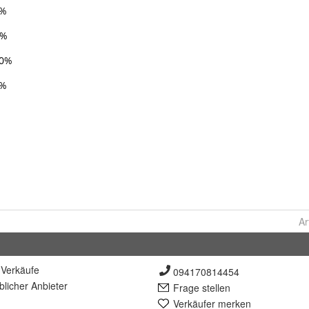
Ar
Verkäufe
094170814454
lich
er Anbieter
Frage stellen
Verkäufer merken