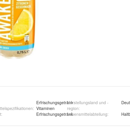
Erfrischungsgetränk
Herstellungsland und -
Deut
telspezifikationen
:
Vitaminen
region
:
t
:
Erfrischungsgetränk
Lebensmittelabteilung
:
Halt