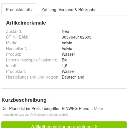
Produktdetails
Zahlung, Versand & Rückgabe
Artikelmerkmale
Zustand:
Neu
GTIN / EAN:
3057640182693
Marke:
Volvic
Hersteller Nr.:
Volvic
Produkt
:
Wasser
Lebensmittelspezifikationen
:
Bio
Inhalt
:
1,5
Produktart
:
Wasser
Herstellungsland und -region
:
Deutschland
Kurzbeschreibung
*
Der Pfand ist im Preis inbegriffen EINWEG Pfand
... Mehr
* maschinell aus der Artikelbeschreibung erstellt
Artikelbeschreibung anzeigen