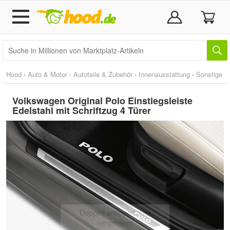
Hood
›
Auto & Motor
›
Autoteile & Zubehör
›
Innenausstattung
›
Sonstige
Volkswagen Original Polo Einstiegsleiste
Edelstahl mit Schriftzug 4 Türer
Doppelt antippen zum
vergrößern