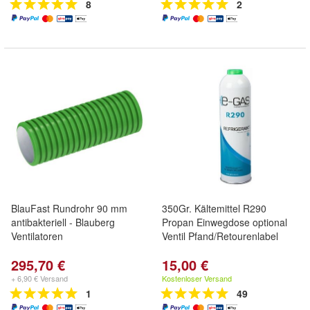
8
2
BlauFast Rundrohr 90 mm
350Gr. Kältemittel R290
antibakteriell - Blauberg
Propan Einwegdose optional
Ventilatoren
Ventil Pfand/Retourenlabel
295,70 €
15,00 €
+ 6,90 € Versand
Kostenloser Versand
1
49