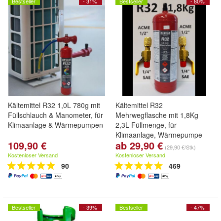
Bestseller
- 31%
Bestseller
- 80%
Kältemittel R32 1,0L 780g mit
Kältemittel R32
Füllschlauch & Manometer, für
Mehrwegflasche mit 1,8Kg
Klimaanlage & Wärmepumpen
2,3L Füllmenge, für
Klimaanlage, Wärmepumpe
109,90 €
ab 29,90 €
(29,90 €/Stk)
Kostenloser Versand
Kostenloser Versand
90
469
Bestseller
- 39%
Bestseller
- 47%