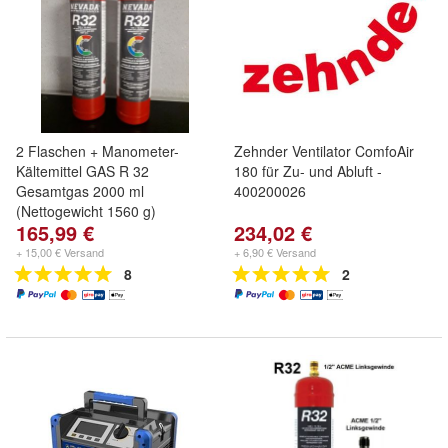
2 Flaschen + Manometer-
Zehnder Ventilator ComfoAir
Kältemittel GAS R 32
180 für Zu- und Abluft -
Gesamtgas 2000 ml
400200026
(Nettogewicht 1560 g)
165,99 €
234,02 €
+ 15,00 € Versand
+ 6,90 € Versand
8
2