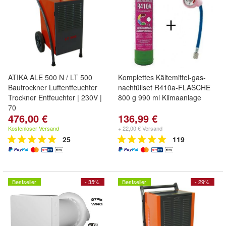
ATIKA ALE 500 N / LT 500
Komplettes Kältemittel-gas-
Bautrockner Luftentfeuchter
nachfüllset R410a-FLASCHE
Trockner Entfeuchter | 230V |
800 g 990 ml Klimaanlage
70
476,00 €
136,99 €
Kostenloser Versand
+ 22,00 € Versand
25
119
Bestseller
- 35%
Bestseller
- 29%