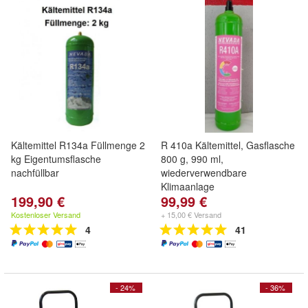
Kältemittel R134a Füllmenge 2
R 410a Kältemittel, Gasflasche
kg Eigentumsflasche
800 g, 990 ml,
nachfüllbar
wiederverwendbare
Klimaanlage
199,90 €
99,99 €
Kostenloser Versand
+ 15,00 € Versand
4
41
- 24%
- 36%