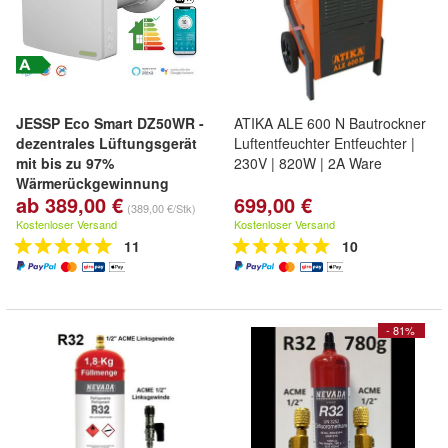
JESSP Eco Smart DZ50WR -
ATIKA ALE 600 N Bautrockner
dezentrales Lüftungsgerät
Luftentfeuchter Entfeuchter |
mit bis zu 97%
230V | 820W | 2A Ware
Wärmerückgewinnung
ab 389,00 €
699,00 €
App-gesteuerte dezentrale
(389,00 €/Stk)
Wohnraumlüftung mit F7-Filter
Kostenloser Versand
Kostenloser Versand
& Boost-Funktion
11
10
- 81%