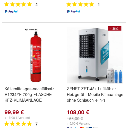
4
1
- 36%
Kältemittel-gas-nachfüllsatz
ZENET ZET-481 Luftkühler
R1234YF 700g-FLASCHE
Heizgerät - Mobile Klimaanlage
KFZ-KLIMAANLAGE
ohne Schlauch 4-in-1
99,99 €
108,00 €
+ 15,00 € Versand
168,00 €
7
+ 5,00 € Versand