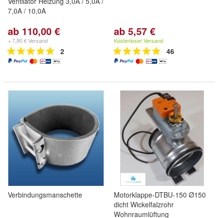
Ventilator Heizung 3,0A / 5,0A /
7,0A / 10,0A
ab 110,00 €
ab 5,57 €
+ 7,90 € Versand
Kostenloser Versand
2
46
Verbindungsmanschette
Motorklappe-DTBU-150 Ø150
dicht Wickelfalzrohr
Wohnraumlüftung