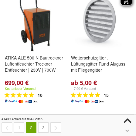
ATIKA ALE 500 N Bautrockner
Wetterschutzgitter ,
Luftentfeuchter Trockner
Lüftungsgitter Rund Aluguss
Entfeuchter | 230V | 700W
mit Fliegengitter
699,00 €
ab 5,00 €
Kostenloser Versand
+ 7,90 € Versand
10
15
41439 Artikel auf 864 Seiten
1
2
3