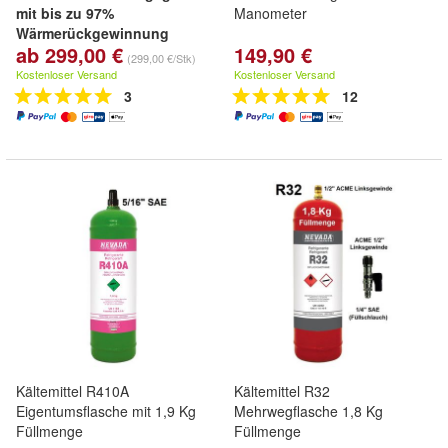
mit bis zu 97%
Manometer
Wärmerückgewinnung
ab 299,00 €
149,90 €
dezentrale Wohnraumlüftung
(299,00 €/Stk)
mit F7-Filter & externem
Kostenloser Versand
Kostenloser Versand
Controller, kabelgebunden
3
12
Kältemittel R410A
Kältemittel R32
Eigentumsflasche mit 1,9 Kg
Mehrwegflasche 1,8 Kg
Füllmenge
Füllmenge