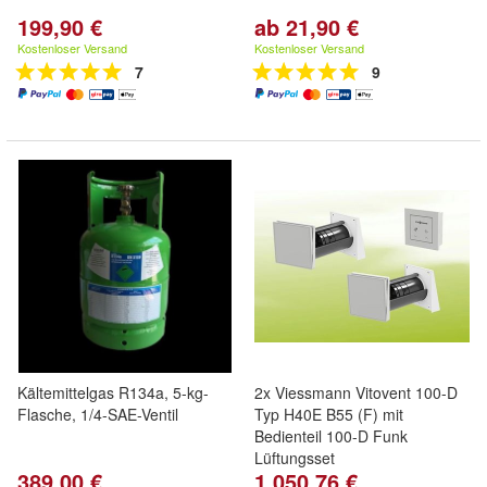
199,90 €
ab 21,90 €
Kostenloser Versand
Kostenloser Versand
7
9
Kältemittelgas R134a, 5-kg-
2x Viessmann Vitovent 100-D
Flasche, 1/4-SAE-Ventil
Typ H40E B55 (F) mit
Bedienteil 100-D Funk
Lüftungsset
389,00 €
1.050,76 €