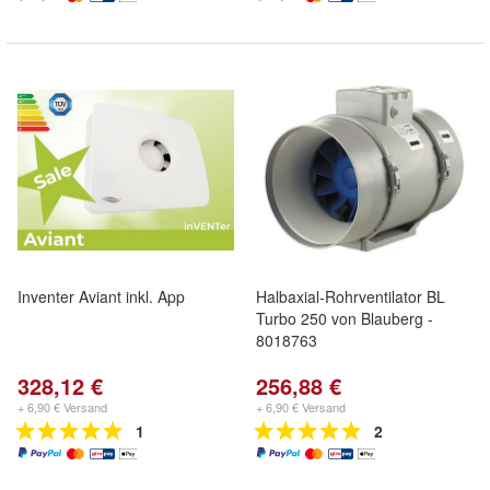
Inventer Aviant inkl. App
Halbaxial-Rohrventilator BL
Turbo 250 von Blauberg -
8018763
328,12 €
256,88 €
+ 6,90 € Versand
+ 6,90 € Versand
1
2