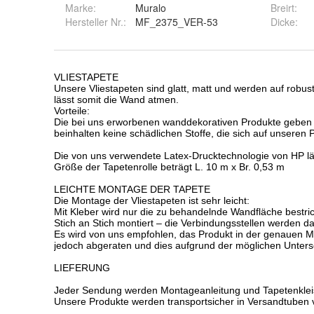
Marke:
Muralo
Breirt
:
Hersteller Nr.:
MF_2375_VER-53
Dicke
: