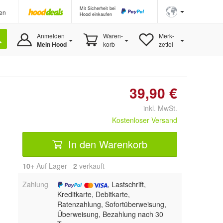
Mit Sicherheit bei
en
Hood einkaufen
Anmelden
Waren-
Merk-
Mein Hood
korb
zettel
39,90 €
inkl. MwSt.
Kostenloser Versand
In den Warenkorb
10+
Auf Lager
2
 verkauft
Zahlung
, Lastschrift,
Kreditkarte, Debitkarte,
Ratenzahlung, Sofortüberweisung,
Überweisung, Bezahlung nach 30