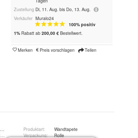
Tagen
Zustellung
Di, 11. Aug. bis Do, 13. Aug.
Verkäufer
Muralo24
100% positiv
1%
Rabatt ab
200,00 €
Bestellwert.
Merken
Preis vorschlagen
Teilen
k Holzoptik 3D
Produktart
:
Wandtapete
afzimmer, Arbeitszimmer, Esszimmer
Verpackung
:
Rolle