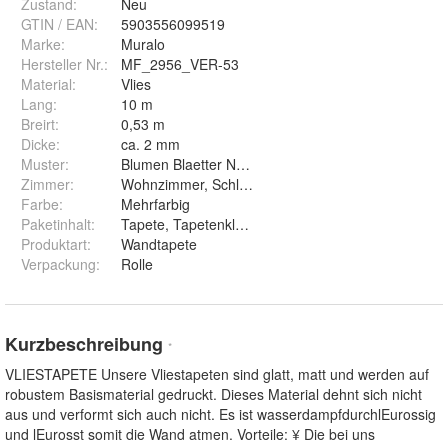
Zustand:
Neu
GTIN / EAN:
5903556099519
Marke:
Muralo
Hersteller Nr.:
MF_2956_VER-53
Material
:
Vlies
Lang
:
10 m
Breirt
:
0,53 m
Dicke
:
ca. 2 mm
Muster
:
Blumen Blaetter Natur Pflanzen Knospen
Zimmer
:
Wohnzimmer, Schlafzimmer, Arbeitszimmer, Esszi
Farbe
:
Mehrfarbig
Paketinhalt
:
Tapete, Tapetenkleister, Montageanleitung
Produktart
:
Wandtapete
Verpackung
:
Rolle
Kurzbeschreibung
*
VLIESTAPETE Unsere Vliestapeten sind glatt, matt und werden auf
robustem Basismaterial gedruckt. Dieses Material dehnt sich nicht
aus und verformt sich auch nicht. Es ist wasserdampfdurchlEurossig
und lEurosst somit die Wand atmen. Vorteile: ¥ Die bei uns