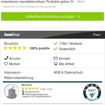
erworbenen wanddekorativen Produkte geben Ih
... Mehr
* maschinell aus der Artikelbeschreibung erstellt
Artikelbeschreibung anzeigen
Platin
Muralo24
17861 Verkäufe
100% positiv
Gewerblich
Anrufen
Kontakt
Merken
Alle Artikel
Impressum
AGB
&
Datenschutz
Widerrufsbelehrung