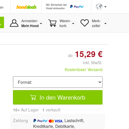
Mit Sicherheit bei
en
Hood einkaufen
Anmelden
Waren-
Merk-
Mein Hood
korb
zettel
15,29 €
ab
inkl. MwSt.
Kostenloser Versand
In den Warenkorb
10+
Auf Lager
1
 verkauft
Zahlung
, Lastschrift,
Kreditkarte, Debitkarte,