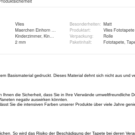
Produktsicherheit
Vlies
Besonderheiten
:
Matt
Maerchen Einhorn Herzen Wolken Regenbogen Fabel
Produktart
:
Vlies Fototapete
Kinderzimmer, Kinderstube, Spielzimmer
Verpackung
:
Rolle
2 mm
Paketinhalt
:
Fototapete, Tape