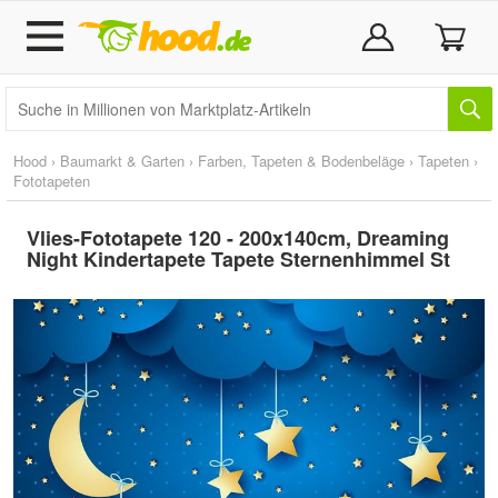
Hood
›
Baumarkt & Garten
›
Farben, Tapeten & Bodenbeläge
›
Tapeten
›
Fototapeten
Vlies-Fototapete 120 - 200x140cm, Dreaming
Night Kindertapete Tapete Sternenhimmel St