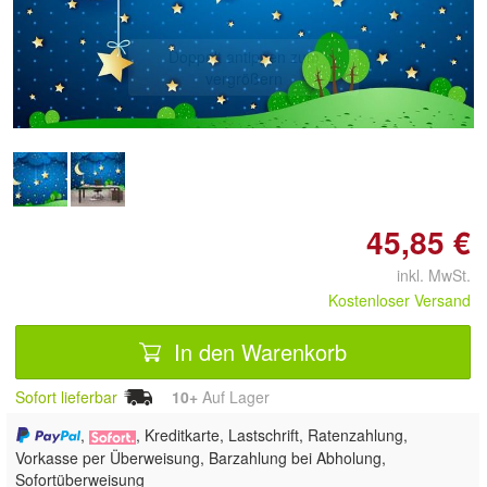
Doppelt antippen zum
vergrößern
45,85 €
inkl. MwSt.
Kostenloser Versand
In den Warenkorb
Sofort lieferbar
10+
Auf Lager
,
, Kreditkarte, Lastschrift, Ratenzahlung,
Vorkasse per Überweisung, Barzahlung bei Abholung,
Sofortüberweisung