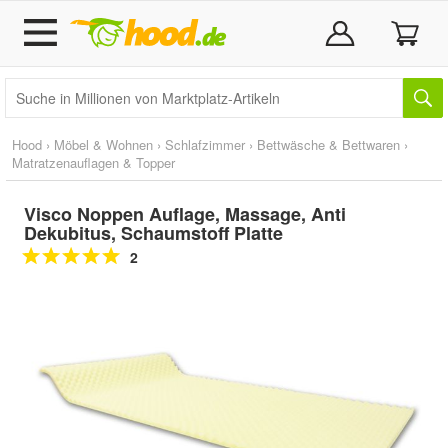
Hood
›
Möbel & Wohnen
›
Schlafzimmer
›
Bettwäsche & Bettwaren
›
Matratzenauflagen & Topper
Visco Noppen Auflage, Massage, Anti
Dekubitus, Schaumstoff Platte
2