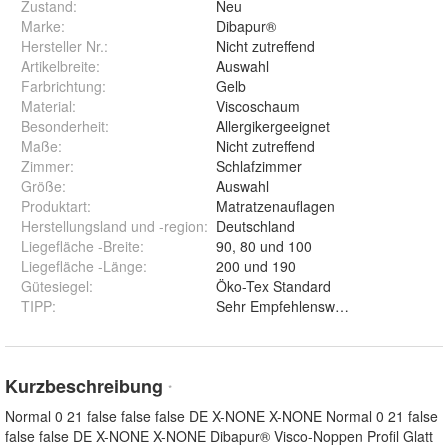
Zustand:
Neu
Marke:
Dibapur®
Hersteller Nr.:
Nicht zutreffend
Artikelbreite
:
Auswahl
Farbrichtung
:
Gelb
Material
:
Viscoschaum
Besonderheit
:
Allergikergeeignet
Maße
:
Nicht zutreffend
Zimmer
:
Schlafzimmer
Größe
:
Auswahl
Produktart
:
Matratzenauflagen
Herstellungsland und -region
:
Deutschland
Liegefläche -Breite
:
90, 80 und 100
Liegefläche -Länge
:
200 und 190
Gütesiegel
:
Öko-Tex Standard
TIPP
:
Sehr Empfehlenswertes Produkt!
Kurzbeschreibung
*
Normal 0 21 false false false DE X-NONE X-NONE Normal 0 21 false
false false DE X-NONE X-NONE Dibapur® Visco-Noppen Profil Glatt