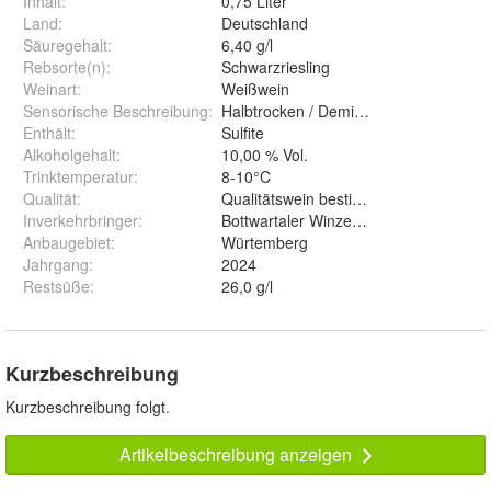
Inhalt
:
0,75 Liter
Land
:
Deutschland
Säuregehalt
:
6,40 g/l
Rebsorte(n)
:
Schwarzriesling
Weinart
:
Weißwein
Sensorische Beschreibung
:
Halbtrocken / Demi Sec
Enthält
:
Sulfite
Alkoholgehalt
:
10,00 % Vol.
Trinktemperatur
:
8-10°C
Qualität
:
Qualitätswein bestimmter Anbaugebiet
Inverkehrbringer
:
Bottwartaler Winzer eG Oberstenfelde
Anbaugebiet
:
Würtemberg
Jahrgang
:
2024
Restsüße
:
26,0 g/l
Kurzbeschreibung
Kurzbeschreibung folgt.
Artikelbeschreibung anzeigen