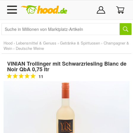
Hood
›
Lebensmittel & Genuss
›
Getränke & Spirituosen
›
Champagner &
Wein
›
Deutsche Weine
VINIAN Trollinger mit Schwarzriesling Blanc de
Noir QbA 0,75 ltr
11