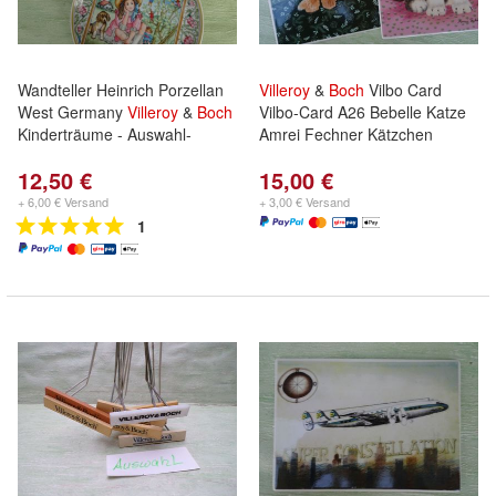
Wandteller Heinrich Porzellan
Villeroy
&
Boch
Vilbo Card
West Germany
Villeroy
&
Boch
Vilbo-Card A26 Bebelle Katze
Kinderträume - Auswahl-
Amrei Fechner Kätzchen
12,50 €
15,00 €
+ 6,00 € Versand
+ 3,00 € Versand
1