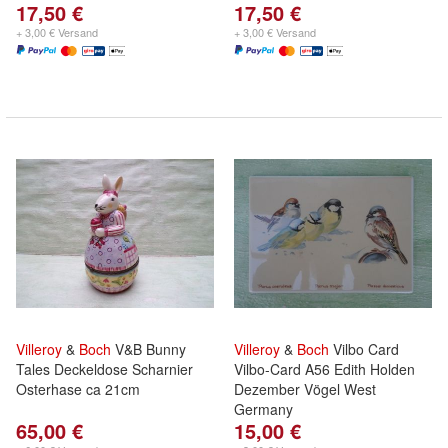
17,50 €
17,50 €
+ 3,00 € Versand
+ 3,00 € Versand
Villeroy
&
Boch
V&B Bunny
Villeroy
&
Boch
Vilbo Card
Tales Deckeldose Scharnier
Vilbo-Card A56 Edith Holden
Osterhase ca 21cm
Dezember Vögel West
Germany
65,00 €
15,00 €