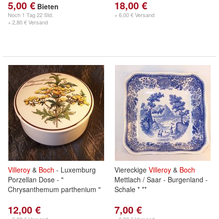
5,00 €
18,00 €
Bieten
Noch
1 Tag 22 Std.
+ 6,00 € Versand
+ 2,80 € Versand
Villeroy
&
Boch
- Luxemburg
Viereckige
Villeroy
&
Boch
Porzellan Dose - "
Mettlach / Saar - Burgenland -
Chrysanthemum parthenium "
Schale * **
12,00 €
7,00 €