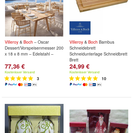
Villeroy
&
Boch
– Oscar
Villeroy
&
Boch
Bambus
Dessert/Vorspeisenmesser 200
Schneidebrett
x 18 x 8 mm – Edelstahl –
Schneidunterlage Schneidbrett
Brett
77,36 €
24,99 €
Kostenloser Versand
Kostenloser Versand
3
10