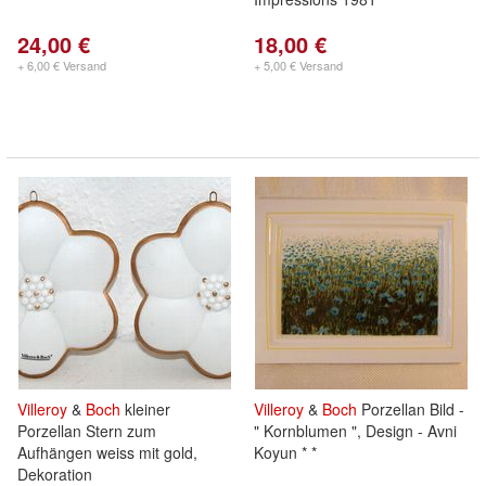
24,00 €
18,00 €
+ 6,00 € Versand
+ 5,00 € Versand
Villeroy
&
Boch
kleiner
Villeroy
&
Boch
Porzellan Bild -
Porzellan Stern zum
" Kornblumen ", Design - Avni
Aufhängen weiss mit gold,
Koyun * *
Dekoration