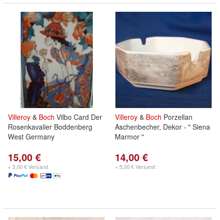
Villeroy
&
Boch
Vilbo Card Der
Villeroy
&
Boch
Porzellan
Rosenkavalier Boddenberg
Aschenbecher, Dekor - " Siena
West Germany
Marmor "
15,00 €
14,00 €
+ 3,00 € Versand
+ 5,00 € Versand