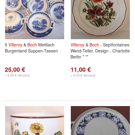
5
Villeroy
&
Boch
Mettlach
Villeroy
&
Boch
- Septfontaines
Burgenland Suppen-Tassen
Wand-Teller, Design - Charlotte
Bettin * **
25,00 €
11,00 €
+ 6,00 € Versand
+ 6,00 € Versand