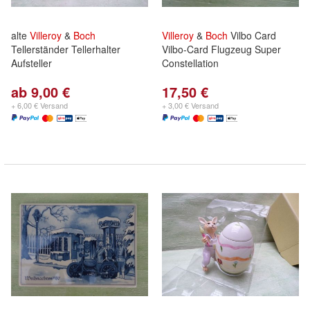
alte
Villeroy
&
Boch
Villeroy
&
Boch
Vilbo Card
Tellerständer Tellerhalter
Vilbo-Card Flugzeug Super
Aufsteller
Constellation
ab 9,00 €
17,50 €
+ 6,00 € Versand
+ 3,00 € Versand