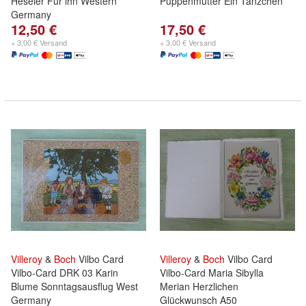
Heseler Für ihn Western
Puppenmutter Ein Tänzchen
Germany
12,50 €
17,50 €
+ 3,00 € Versand
+ 3,00 € Versand
Villeroy
&
Boch
Vilbo Card
Villeroy
&
Boch
Vilbo Card
Vilbo-Card DRK 03 Karin
Vilbo-Card Maria Sibylla
Blume Sonntagsausflug West
Merian Herzlichen
Germany
Glückwunsch A50