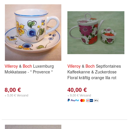
Villeroy
&
Boch
Luxemburg
Villeroy
&
Boch
Septfontaines
Mokkatasse - " Provence "
Kaffeekanne & Zuckerdose
Floral kräftig orange lila rot
8,00 €
40,00 €
+ 5,00 € Versand
+ 9,00 € Versand