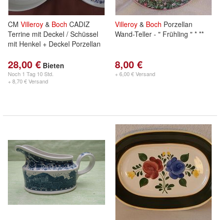
CM
Villeroy
&
Boch
CADIZ
Villeroy
&
Boch
Porzellan
Terrine mit Deckel / Schüssel
Wand-Teller - " Frühling " * **
mit Henkel + Deckel Porzellan
28,00 €
8,00 €
Bieten
Noch
1 Tag 10 Std.
+ 6,00 € Versand
+ 8,70 € Versand