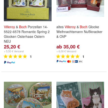
Villeroy
&
Boch
Porzellan 14-
altes
Villeroy
&
Boch
Glocke
5522-6578 Romantic Spring 2
Weihnachtsmann Nußknacker
Glocken Osterhase Ostern
& OVP
NEU
25,20 €
ab 35,00 €
+ 5,50 € Versand
+ 6,00 € Versand
1
1