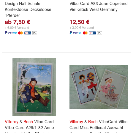
Design Naif Schale
Vilbo-Card A83 Joan Copeland
Konfektdose Deckeldose
Viel Glück West Germany
"Pferde"
ab 7,50 €
12,50 €
+ 6,00 € Versand
+ 3,00 € Versand
Villeroy
&
Boch
Vilbo Card
Villeroy
&
Boch
VilboCard Vilbo
Vilbo-Card A29/1-82 Anne
Card Miss Petticoat Auswahl