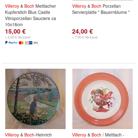
Villeroy
&
Boch
Mettlacher
Villeroy
&
Boch
Porzellan
Kupferstich Blue Castle
Servierplatte " Bauernblume "
Vitroporzellan Sauciere ca
10x18cm
15,00 €
24,00 €
+ 6,00 € Versand
+ 7,00 € Versand
Villeroy
&
Boch
-Heinrich
Villeroy
&
Boch
/ Mettlach -