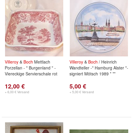
Villeroy
&
Boch
Mettlach
Villeroy
&
Boch
/ Heinrich
Porzellan - " Burgenland " -
Wandteller -" Hamburg Alster "-
Viereckige Servierschale rot
signiert Mötsch 1989 * **
12,00 €
5,00 €
+ 6,00 € Versand
+ 5,00 € Versand