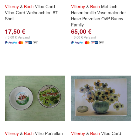
Villeroy
&
Boch
Vilbo Card
Villeroy
&
Boch
Mettlach
Vilbo-Card Weihnachten 87
Hasenfamilie Vase malender
Shell
Hase Porzellan OVP Bunny
Family
17,50 €
65,00 €
+ 3,00 € Versand
+ 6,00 € Versand
Villeroy
&
Boch
Vitro Porzellan
Villeroy
&
Boch
Vilbo Card