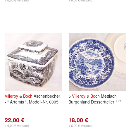
+ 6,00 € Versand
+ 6,00 € Versand
Villeroy
&
Boch
Aschenbecher
5
Villeroy
&
Boch
Mettlach
- " Artemis ", Modell-Nr. 6005
Burgenland Dessertteller * **
22,00 €
18,00 €
+ 6,00 € Versand
+ 6,00 € Versand