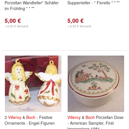
Porzellan Wandteller" Schäfer
Suppenteller - " Fiorello " * **
im Frühling " * **
5,00 €
5,00 €
+ 6,00 € Versand
+ 6,00 € Versand
2
Villeroy
&
Boch
- Festive
Villeroy
&
Boch
Porzellan Dose
Ornaments - Engel-Figuren
- American Sampler, First
Impressions 1981