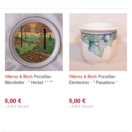
Villeroy
&
Boch
Porzellan
Villeroy
&
Boch
Porzellan
Wandteller - " Herbst " * **
Eierbecher - " Pasadena "
5,00 €
5,00 €
+ 6,00 € Versand
+ 4,50 € Versand