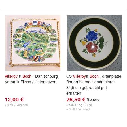
Villeroy
&
Boch
- Danischburg
CS
Villeroy
&
Boch
Tortenplatte
Keramik Fliese / Untersetzer
Bauernblume Handmalerei
34,5 cm gebraucht gut
erhalten
12,00 €
26,50 €
Bieten
+ 4,50 € Versand
Noch
1 Tag 10 Std.
+ 8,70 € Versand