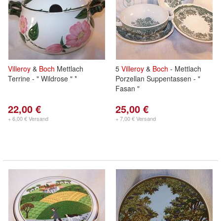
Villeroy
&
Boch
Mettlach
5
Villeroy
&
Boch
- Mettlach
Terrine - " Wildrose " *
Porzellan Suppentassen - "
Fasan "
22,00 €
25,00 €
+ 6,00 € Versand
+ 7,00 € Versand