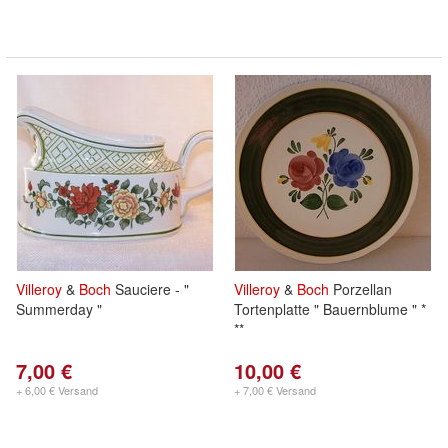
Villeroy
&
Boch
Sauciere - "
Villeroy
&
Boch
Porzellan
Summerday "
Tortenplatte " Bauernblume " *
**
7,00 €
10,00 €
+ 6,00 € Versand
+ 7,00 € Versand