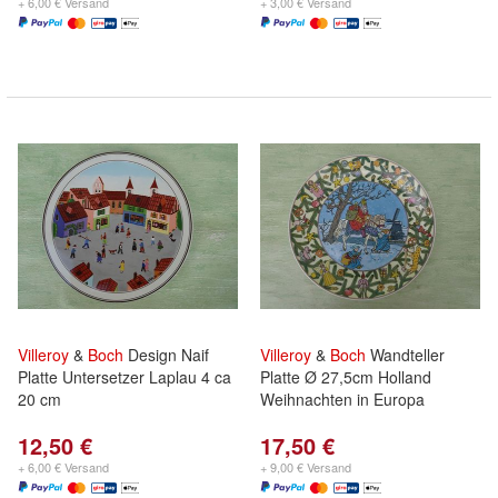
+ 6,00 € Versand
+ 3,00 € Versand
Villeroy
&
Boch
Design Naif
Villeroy
&
Boch
Wandteller
Platte Untersetzer Laplau 4 ca
Platte Ø 27,5cm Holland
20 cm
Weihnachten in Europa
12,50 €
17,50 €
+ 6,00 € Versand
+ 9,00 € Versand