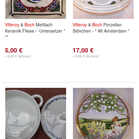
Villeroy
&
Boch
Mettlach
Villeroy
&
Boch
Porzellan
Keramik Fliese / -Untersetzer *
Stövchen - " Alt Amsterdam "
**
5,00 €
17,00 €
+ 6,00 € Versand
+ 6,00 € Versand