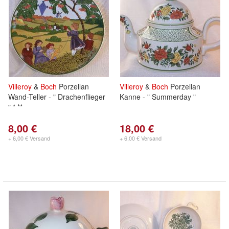
Villeroy
&
Boch
Porzellan
Villeroy
&
Boch
Porzellan
Wand-Teller - " Drachenflieger
Kanne - " Summerday "
" * **
8,00 €
18,00 €
+ 6,00 € Versand
+ 6,00 € Versand