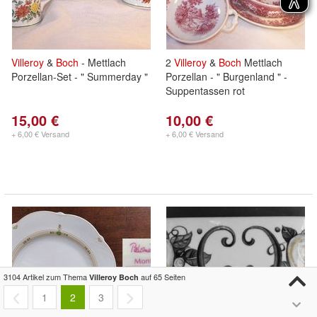
Villeroy
&
Boch
- Mettlach
2
Villeroy
&
Boch
Mettlach
Porzellan-Set - " Summerday "
Porzellan - " Burgenland " -
Suppentassen rot
15,00 €
10,00 €
+ 6,00 € Versand
+ 6,00 € Versand
3104 Artikel zum Thema
auf 65 Seiten
Villeroy Boch
1
2
3