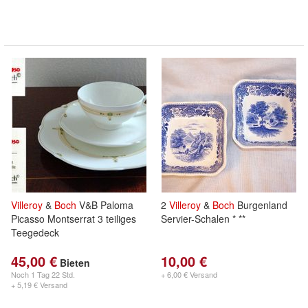
Villeroy
&
Boch
V&B Paloma
2
Villeroy
&
Boch
Burgenland
Picasso Montserrat 3 teiliges
Servier-Schalen * **
Teegedeck
45,00 €
10,00 €
Bieten
Noch
1 Tag 22 Std.
+ 6,00 € Versand
+ 5,19 € Versand