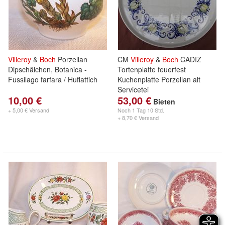
Villeroy
&
Boch
Porzellan
CM
Villeroy
&
Boch
CADIZ
Dipschälchen, Botanica -
Tortenplatte feuerfest
Fussilago farfara / Huflattich
Kuchenplatte Porzellan alt
Servicetei
10,00 €
53,00 €
Bieten
+ 5,00 € Versand
Noch
1 Tag 10 Std.
+ 8,70 € Versand