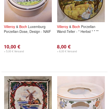
Villeroy
&
Boch
Luxemburg
Villeroy
&
Boch
Porzellan
Porzellan-Dose, Design - NAIF
Wand-Teller - " Herbst " * **
10,00 €
8,00 €
+ 5,00 € Versand
+ 6,00 € Versand