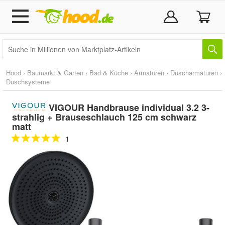
Hood
›
Baumarkt & Garten
›
Bad & Küche
›
Armaturen
›
Duscharmaturen
›
Duschsysteme
VIGOUR Handbrause individual 3.2 3-
strahlig + Brauseschlauch 125 cm schwarz
matt
1