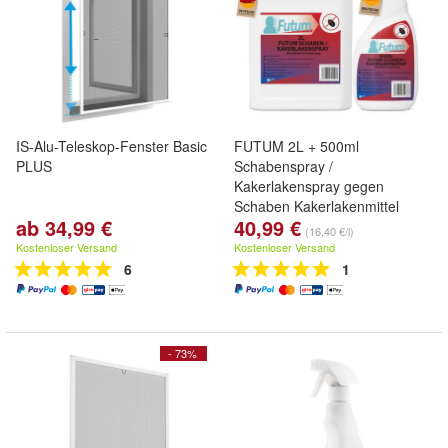
IS-Alu-Teleskop-Fenster Basic
FUTUM 2L + 500ml
PLUS
Schabenspray /
Kakerlakenspray gegen
Schaben Kakerlakenmittel
ab 34,99 €
40,99 €
Abwehr
(16,40 €/l)
Kostenloser Versand
Kostenloser Versand
6
1
- 73%