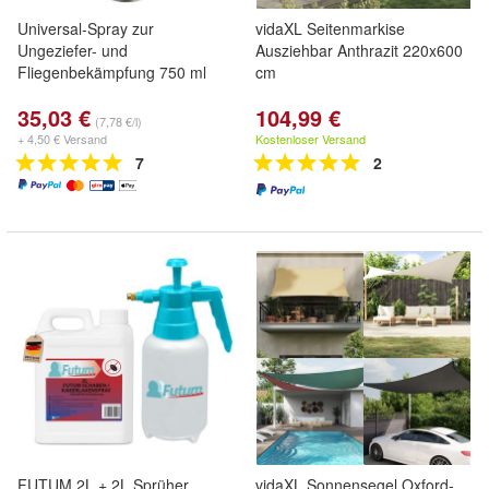
Universal-Spray zur
vidaXL Seitenmarkise
Ungeziefer- und
Ausziehbar Anthrazit 220x600
Fliegenbekämpfung 750 ml
cm
35,03 €
104,99 €
(7,78 €/l)
+ 4,50 € Versand
Kostenloser Versand
7
2
FUTUM 2L + 2L Sprüher
vidaXL Sonnensegel Oxford-