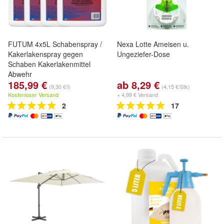
FUTUM 4x5L Schabenspray /
Nexa Lotte Ameisen u.
Kakerlakenspray gegen
Ungeziefer-Dose
Schaben Kakerlakenmittel
Abwehr
185,99 €
ab 8,29 €
(9,30 €/l)
(4,15 €/Stk)
Kostenloser Versand
+ 4,99 € Versand
2
17