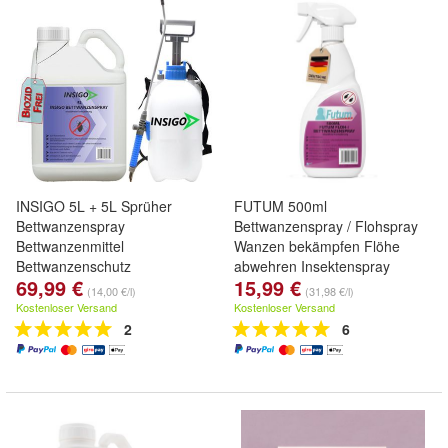
INSIGO 5L + 5L Sprüher
FUTUM 500ml
Bettwanzenspray
Bettwanzenspray / Flohspray
Bettwanzenmittel
Wanzen bekämpfen Flöhe
Bettwanzenschutz
abwehren Insektenspray
69,99 €
15,99 €
Wanzenabwehr
(14,00 €/l)
(31,98 €/l)
Kostenloser Versand
Kostenloser Versand
2
6