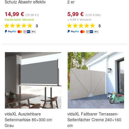
Schutz Abwehr effektiv
2 er
14,99 €
5,99 €
(29,98 €/l)
(3,00 €/Stk)
Kostenloser Versand
+ 4,99 € Versand
3
5
vidaXL Ausziehbare
vidaXL Faltbarer Terrassen-
Seitenmarkise 80×300 cm
Seitenfächer Creme 240×160
Grau
cm