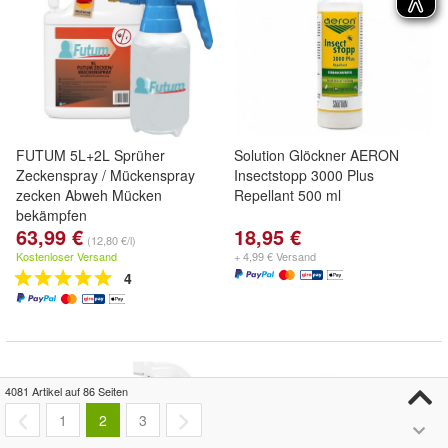
FUTUM 5L+2L Sprüher
Solution Glöckner AERON
Zeckenspray / Mückenspray
Insectstopp 3000 Plus
zecken Abweh Mücken
Repellant 500 ml
bekämpfen
63,99 €
18,95 €
(12,80 €/l)
Kostenloser Versand
+ 4,99 € Versand
4
4081 Artikel auf 86 Seiten
1
2
3