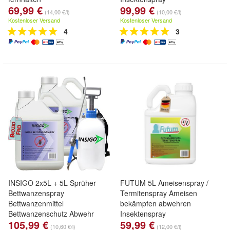
69,99 €
99,99 €
(14,00 €/l)
(10,00 €/l)
Kostenloser Versand
Kostenloser Versand
4
3
INSIGO 2x5L + 5L Sprüher
FUTUM 5L Ameisenspray /
Bettwanzenspray
Termitenspray Ameisen
Bettwanzenmittel
bekämpfen abwehren
Bettwanzenschutz Abwehr
Insektenspray
105,99 €
59,99 €
(10,60 €/l)
(12,00 €/l)