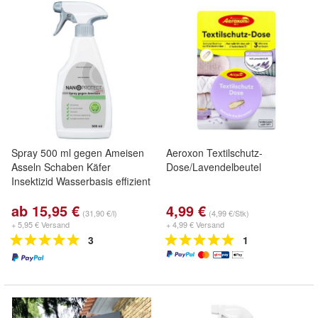
Spray 500 ml gegen Ameisen
Aeroxon Textilschutz-
Asseln Schaben Käfer
Dose/Lavendelbeutel
Insektizid Wasserbasis effizient
ab 15,95 €
4,99 €
(31,90 €/l)
(4,99 €/Stk)
+ 5,95 € Versand
+ 4,99 € Versand
3
1