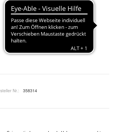
steller Nr.:
358314