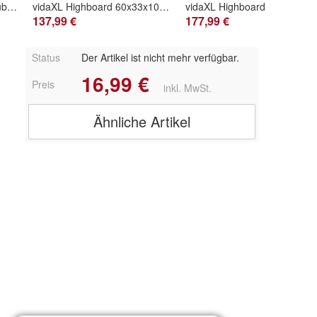
vidaXL Highboard mit Schublade 60x33x100 cm Massivholz Akazie & Eisen
vidaXL Highboard 60x33x100 cm Massivholz Mango
vidaXL Highboard mit Schublad
137,99 €
177,99 €
Status
Der Artikel ist nicht mehr verfügbar.
16,99 €
Preis
inkl. MwSt.
Ähnliche Artikel