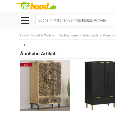
Hood
›
Möbel & Wohnen
›
Wohnzimmer
›
Sideboards & Kommo
--->
Ähnliche Artikel:
- 5%