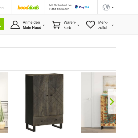
Mit Sicherheit bei
en
Hood einkaufen
Anmelden
Waren-
Merk-
Mein Hood
korb
zettel