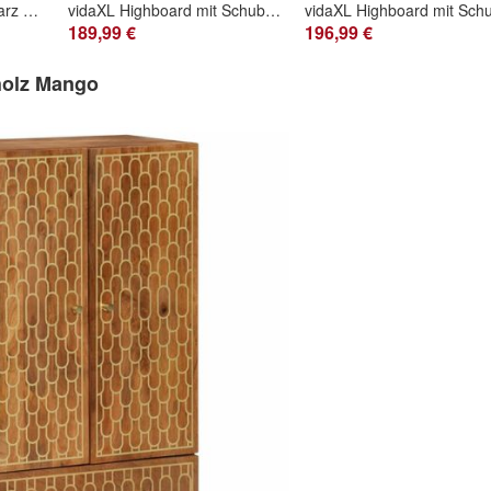
vidaXL Highboard Schwarz 60x33x100 cm Holzwerkstoff
vidaXL Highboard mit Schublade 60x33x100 cm Massivholz Mango & Eisen
189,99 €
196,99 €
holz Mango