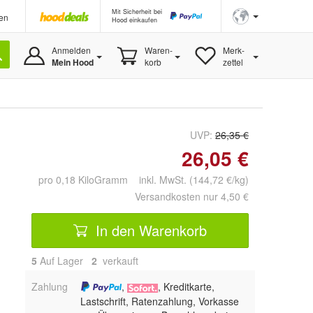
Mit Sicherheit bei
en
Hood einkaufen
Anmelden
Waren-
Merk-
Mein Hood
korb
zettel
UVP:
26,35 €
26,05 €
pro 0,18 KiloGramm inkl. MwSt. (144,72 €/kg)
Versandkosten nur 4,50 €
In den Warenkorb
5
Auf Lager
2
 verkauft
Zahlung
,
, Kreditkarte,
Lastschrift, Ratenzahlung, Vorkasse