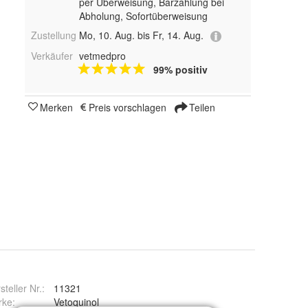
per Überweisung, Barzahlung bei
Abholung, Sofortüberweisung
Zustellung
Mo, 10. Aug. bis Fr, 14. Aug.
Verkäufer
vetmedpro
99% positiv
Merken
Preis vorschlagen
Teilen
steller Nr.:
11321
rke
:
Vetoquinol