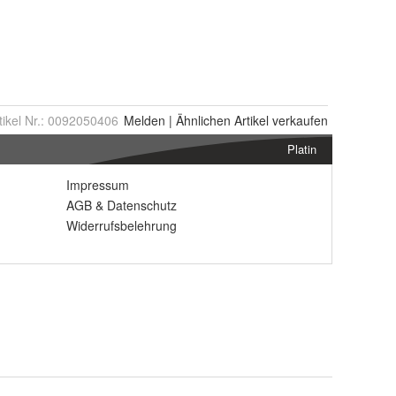
tikel Nr.:
0092050406
Melden
|
Ähnlichen
Artikel verkaufen
Platin
Impressum
AGB
&
Datenschutz
Widerrufsbelehrung