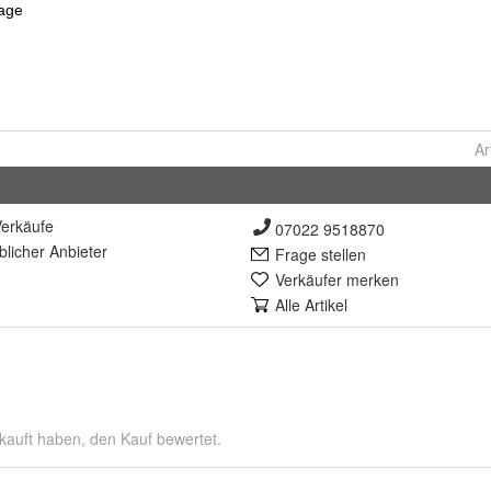
Ar
erkäufe
07022 9518870
lich
er Anbieter
Frage stellen
Verkäufer merken
Alle Artikel
kauft haben, den Kauf bewertet.