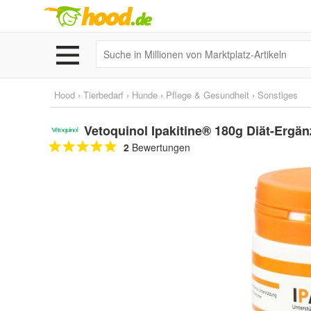
Hood
›
Tierbedarf
›
Hunde
›
Pflege & Gesundheit
›
Sonstiges
Vetoquinol Ipakitine® 180g Diät-Ergän
2
Bewertungen