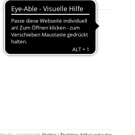
tikel Nr.:
0102621923
Melden
|
Ähnlichen
Artikel verkaufen