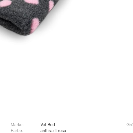
Marke:
Vet Bed
Gr
Farbe
:
anthrazit rosa