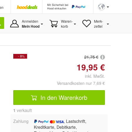
Mit Sicherheit bei
en
Hood einkaufen
Anmelden
Waren-
Merk-
Mein Hood
korb
zettel
- 8%
21,75 €
19,95 €
inkl. MwSt.
Versandkosten nur 7,69 €
In den Warenkorb
1
 verkauft
Zahlung
, Lastschrift,
Kreditkarte, Debitkarte,