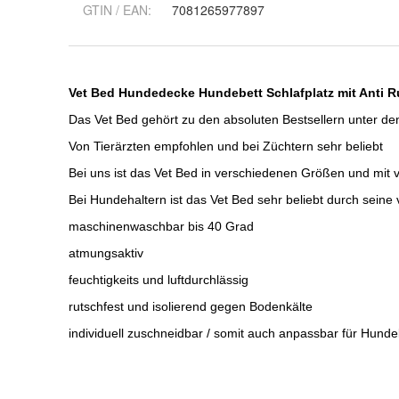
GTIN / EAN:
7081265977897