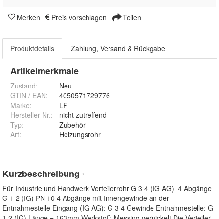
Merken
Preis vorschlagen
Teilen
Produktdetails
Zahlung, Versand & Rückgabe
Artikelmerkmale
Zustand:
Neu
GTIN / EAN:
4050571729776
Marke:
LF
Hersteller Nr.:
nicht zutreffend
Typ
:
Zubehör
Art
:
Heizungsrohr
Kurzbeschreibung
*
Für Industrie und Handwerk Verteilerrohr G 3 4 (IG AG), 4 Abgänge
G 1 2 (IG) PN 10 4 Abgänge mit Innengewinde an der
Entnahmestelle Eingang (IG AG): G 3 4 Gewinde Entnahmestelle: G
1 2 (IG) Länge = 163mm Werkstoff: Messing vernickelt Die Verteiler