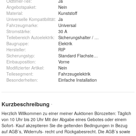
Oldtimer-Teil
:
Ja
Angebotspaket
:
Nein
Material
:
Kunststoff
Universelle Kompatibilität
:
Ja
Fahrzeugmarke
:
Universal
Stromstärke
:
30 A
Teilebereich Autoelektrik
:
Sicherungshalter / Stromverteiler
Baugruppe
:
Elektrik
Hersteller
:
RIP
Sicherungstyp
:
Standard Flachstecksicherung
Einbauposition
:
Vorne
Modifizierter Artikel
:
Nein
Teilesegment
:
Fahrzeugelektrik
Besonderheiten
:
Einfache Installation
Kurzbeschreibung
*
Herzlich Willkommen zu einer meiner Auktionen Bürozeiten: Täglich
von 10 Uhr bis 20 Uhr Mit der Abgabe eines Gebotes oder einem
Sofort- Kauf akzeptieren Sie die geltenden Bedingungen in Bezug
auf AGB´s, Widerrufs- recht und Rückgabesrecht. Die AGB´s sowie