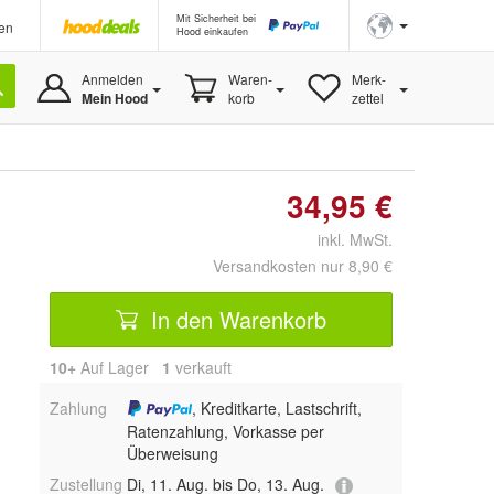
Mit Sicherheit bei
en
Hood einkaufen
Anmelden
Waren-
Merk-
Mein Hood
korb
zettel
34,95 €
inkl. MwSt.
Versandkosten nur 8,90 €
In den Warenkorb
10+
Auf Lager
1
 verkauft
Zahlung
, Kreditkarte, Lastschrift,
Ratenzahlung, Vorkasse per
Überweisung
Zustellung
Di, 11. Aug. bis Do, 13. Aug.