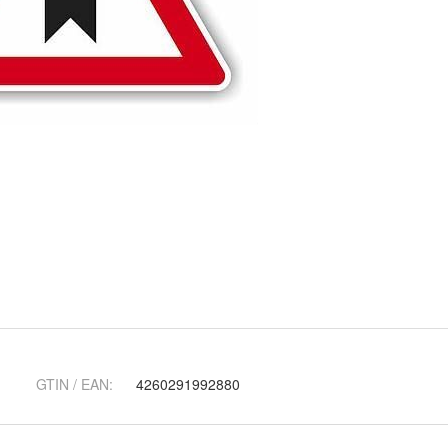
GTIN / EAN:
4260291992880