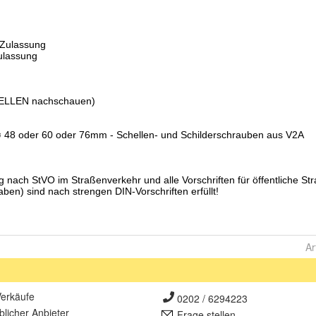
Ar
erkäufe
0202 / 6294223
lich
er Anbieter
Frage stellen