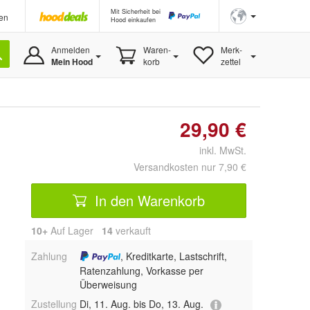
Mit Sicherheit bei
en
Hood einkaufen
Anmelden
Waren-
Merk-
Mein Hood
korb
zettel
29,90 €
inkl. MwSt.
Versandkosten nur 7,90 €
In den Warenkorb
10+
Auf Lager
14
 verkauft
Zahlung
, Kreditkarte, Lastschrift,
Ratenzahlung, Vorkasse per
Überweisung
Zustellung
Di, 11. Aug. bis Do, 13. Aug.