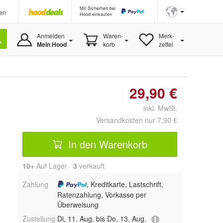
Mit Sicherheit bei
en
Hood einkaufen
Anmelden
Waren-
Merk-
Mein Hood
korb
zettel
29,90 €
inkl. MwSt.
Versandkosten nur 7,90 €
In den Warenkorb
10+
Auf Lager
3
 verkauft
Zahlung
, Kreditkarte, Lastschrift,
Ratenzahlung, Vorkasse per
Überweisung
Zustellung
Di, 11. Aug. bis Do, 13. Aug.