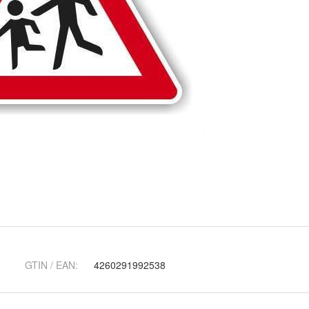
GTIN / EAN:
4260291992538