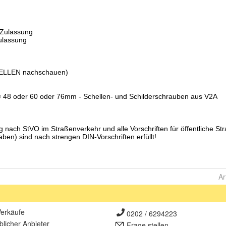
Ar
erkäufe
0202 / 6294223
lich
er Anbieter
Frage stellen