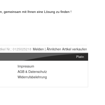
tikel Nr.:
0125025218
Melden
|
Ähnlichen
Artikel verkaufen
Platin
Impressum
AGB
&
Datenschutz
Widerrufsbelehrung