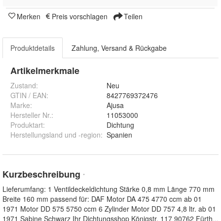
Merken
Preis vorschlagen
Teilen
Produktdetails
Zahlung, Versand & Rückgabe
Artikelmerkmale
Zustand:
Neu
GTIN / EAN:
8427769372476
Marke:
Ajusa
Hersteller Nr.:
11053000
Produktart
:
Dichtung
Herstellungsland und -region
:
Spanien
Kurzbeschreibung
*
Lieferumfang: 1 Ventildeckeldichtung Stärke 0,8 mm Länge 770 mm
Breite 160 mm passend für: DAF Motor DA 475 4770 ccm ab 01
1971 Motor DD 575 5750 ccm 6 Zylinder Motor DD 757 4,8 ltr. ab 01
1971 Sabine Schwarz Ihr Dichtungsshop Königstr. 117 90762 Fürth
...