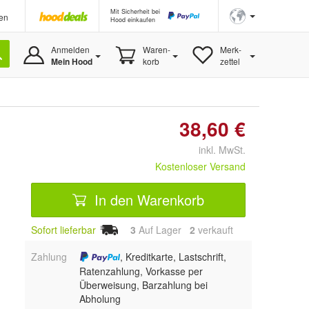
Mit Sicherheit bei
en
Hood einkaufen
Anmelden
Waren-
Merk-
Mein Hood
korb
zettel
38,60 €
inkl. MwSt.
Kostenloser Versand
In den Warenkorb
Sofort lieferbar
3
Auf Lager
2
 verkauft
Zahlung
, Kreditkarte, Lastschrift,
Ratenzahlung, Vorkasse per
Überweisung, Barzahlung bei
Abholung