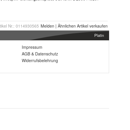
tikel Nr.:
0114930565
Melden
|
Ähnlichen
Artikel verkaufen
Platin
Impressum
AGB
&
Datenschutz
Widerrufsbelehrung